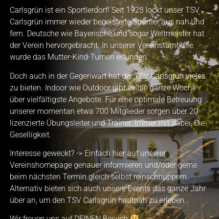
Carlsgrün ist ein Sportlerdorf! Seit 1923 lockt unser TSV
Carlsgrün immer wieder begeisterte Sportler aus nah und
fern. Deutsche wie Bayerische und sogar Weltmeister hat
der Verein hervorgebracht. In unserer Vereinsturnhalle
wurde das Mutter-Kind-Turnen erfunden.
Doch auch in der Gegenwart hat der TSV Carlsgrün vieles
zu bieten. Indoor wie Outdoor gibt es die ganze Woche
über vielfältigste Angebote. Für eine optimale Betreuung
unserer momentan etwa 700 Mitglieder sorgen über 20
lizenzierte Übungsleiter und Trainer. Immer mit dabei: Die
Geselligkeit.
Interesse geweckt? -> Einfach hier auf unserer
Vereinshomepage genauer informieren und/oder gerne
beim nächsten Termin gleich selbst reinschnuppern.
Alternativ bieten sich auch unsere Events das ganze Jahr
über an, um den TSV Carlsgrün hautnah zu erleben.
Wir freuen uns auf DEINEN Besuch