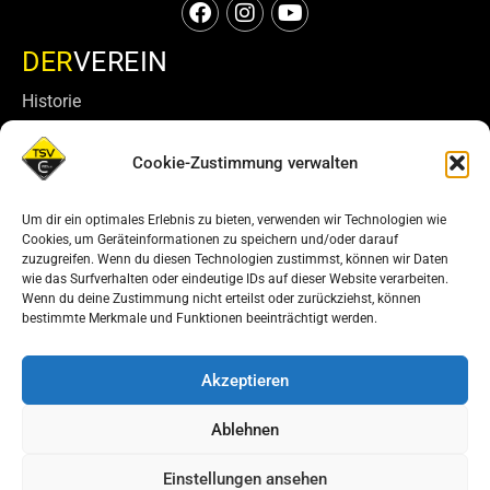
DER
VEREIN
Historie
Mitglied werden
Cookie-Zustimmung verwalten
Vereinsführung
Seniorenfreundlicher Verein
Um dir ein optimales Erlebnis zu bieten, verwenden wir Technologien wie
Cookies, um Geräteinformationen zu speichern und/oder darauf
Downloads & Dokumente
zuzugreifen. Wenn du diesen Technologien zustimmst, können wir Daten
wie das Surfverhalten oder eindeutige IDs auf dieser Website verarbeiten.
Wenn du deine Zustimmung nicht erteilst oder zurückziehst, können
bestimmte Merkmale und Funktionen beeinträchtigt werden.
Cookie Policy (EU)
Datenschutz
Impressum
Kontakt
© 2026, TSV Carlsgrün 1923 e.V. - Frankenwald
Akzeptieren
handmade by inpublica.de
Ablehnen
Einstellungen ansehen