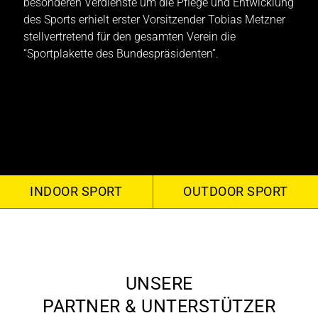
besonderen Verdienste um die Pflege und Entwicklung
des Sports erhielt erster Vorsitzender Tobias Metzner
l
stellvertretend für den gesamten Verein die
“Sportplakette des Bundespräsidenten”.
INDOOR SPORT
OUTDOOR SPORT
UNSERE
PARTNER & UNTERSTÜTZER