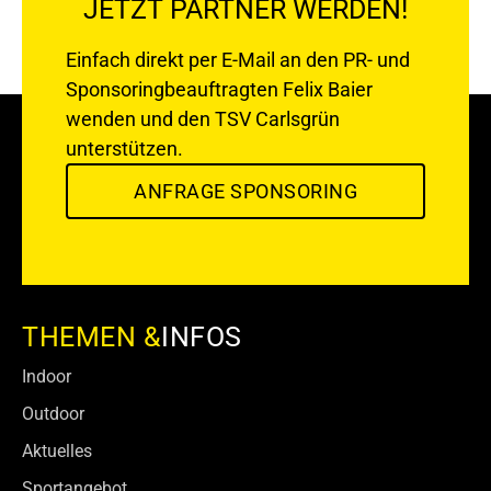
JETZT PARTNER WERDEN!
Einfach direkt per E-Mail an den PR- und
Sponsoringbeauftragten
Felix Baier
wenden und den TSV Carlsgrün
unterstützen.
ANFRAGE SPONSORING
THEMEN &
INFOS
Indoor
Outdoor
Aktuelles
Sportangebot