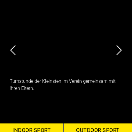
Turnstunde der Kleinsten im Verein gemeinsam mit
T
ihren Eltern.
INDOOR SPORT
OUTDOOR SPORT