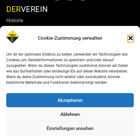
DER
VEREIN
Historie
Mitglied werden
Cookie-Zustimmung verwalten
Vereinsführung
Seniorenfreundlicher Verein
Um dir ein optimales Erlebnis zu bieten, verwenden wir Technologien wie
Cookies, um Geräteinformationen zu speichern und/oder darauf
Downloads & Dokumente
zuzugreifen. Wenn du diesen Technologien zustimmst, können wir Daten
wie das Surfverhalten oder eindeutige IDs auf dieser Website verarbeiten.
Wenn du deine Zustimmung nicht erteilst oder zurückziehst, können
bestimmte Merkmale und Funktionen beeinträchtigt werden.
Cookie Policy (EU)
Datenschutz
Impressum
Kontakt
© 2026, TSV Carlsgrün 1923 e.V. - Frankenwald
Akzeptieren
handmade by inpublica.de
Ablehnen
Einstellungen ansehen